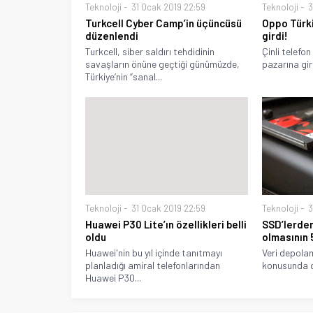
Teknoloji
31 Ocak 2019 22:59
Teknoloji
3
Turkcell Cyber Camp’in üçüncüsü
Oppo Türk
düzenlendi
girdi!
Turkcell, siber saldırı tehdidinin
Çinli telefon 
savaşların önüne geçtiği günümüzde,
pazarına gir
Türkiye’nin “sanal...
Teknoloji
31 Ocak 2019 22:59
Teknoloji
3
Huawei P30 Lite’ın özellikleri belli
SSD’lerden
oldu
olmasının 
Huawei'nin bu yıl içinde tanıtmayı
Veri depola
planladığı amiral telefonlarından
konusunda da
Huawei P30...