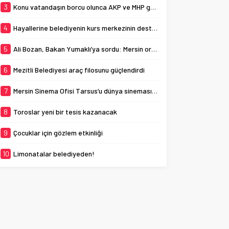
Ayrancı Tesisi’ndeki belediyeye
3
Konu vatandaşın borcu olunca AKP ve MHP görmezden geldi!
ait bina, kapsamlı...
4
Hayallerine belediyenin kurs merkezinin desteğiyle ulaştılar
5
Ali Bozan, Bakan Yumaklı’ya sordu: Mersin orman yangınlarına karşı hazır mı?
6
Mezitli Belediyesi araç filosunu güçlendirdi
7
Mersin Sinema Ofisi Tarsus’u dünya sinemasına açıyor
8
Toroslar yeni bir tesis kazanacak
9
Çocuklar için gözlem etkinliği
10
Limonatalar belediyeden!