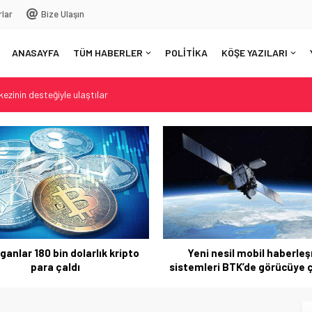
rlar
Bize Ulaşın
ANASAYFA
TÜM HABERLER
POLİTİKA
KÖŞE YAZILARI
ezinin desteğiyle ulaştılar
u: Mersin orman yangınlarına karşı hazır mı?
güçlendirdi
nya sinemasına açıyor
: Şehitlerin emanetine sahip çıkıyoruz
ganlar 180 bin dolarlık kripto
Yeni nesil mobil haberle
para çaldı
sistemleri BTK’de görücüye 