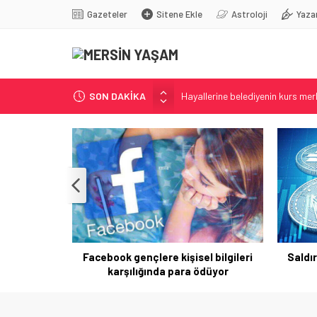
Gazeteler
Sitene Ekle
Astroloji
Yaza
SON DAKİKA
Hayallerine belediyenin kurs merk
Ali Bozan, Bakan Yumaklı’ya sord
Mezitli Belediyesi araç filosunu 
Mersin Sinema Ofisi Tarsus’u dü
AKP’li vekilden süreç açıklaması
BA Destek
Facebook gençlere kişisel bilgileri
Saldır
karşılığında para ödüyor