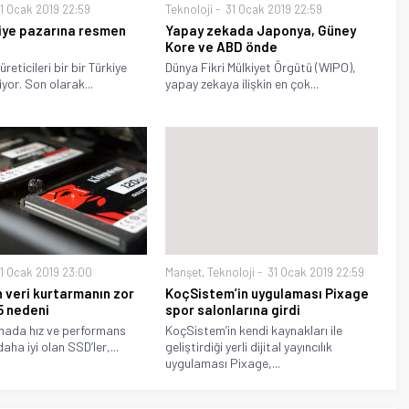
1 Ocak 2019 22:59
Teknoloji
31 Ocak 2019 22:59
iye pazarına resmen
Yapay zekada Japonya, Güney
Kore ve ABD önde
üreticileri bir bir Türkiye
Dünya Fikri Mülkiyet Örgütü (WIPO),
iyor. Son olarak...
yapay zekaya ilişkin en çok...
1 Ocak 2019 23:00
Manşet
,
Teknoloji
31 Ocak 2019 22:59
 veri kurtarmanın zor
KoçSistem’in uygulaması Pixage
5 nedeni
spor salonlarına girdi
mada hız ve performans
KoçSistem’in kendi kaynakları ile
ha iyi olan SSD’ler,...
geliştirdiği yerli dijital yayıncılık
uygulaması Pixage,...