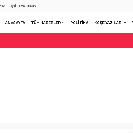
rlar
Bize Ulaşın
ANASAYFA
TÜM HABERLER
POLİTİKA
KÖŞE YAZILARI
: Şehitlerin emanetine sahip çıkıyoruz
ezinin desteğiyle ulaştılar
u: Mersin orman yangınlarına karşı hazır mı?