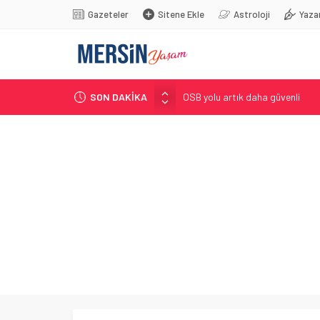
Gazeteler
Sitene Ekle
Astroloji
Yaza
SON DAKİKA
OSB yolu artık daha güvenli
Akdeniz’i feda etmeyin!
AKP’li vekilden süreç açıklaması
Hayallerine belediyenin kurs merk
Ali Bozan, Bakan Yumaklı’ya sord