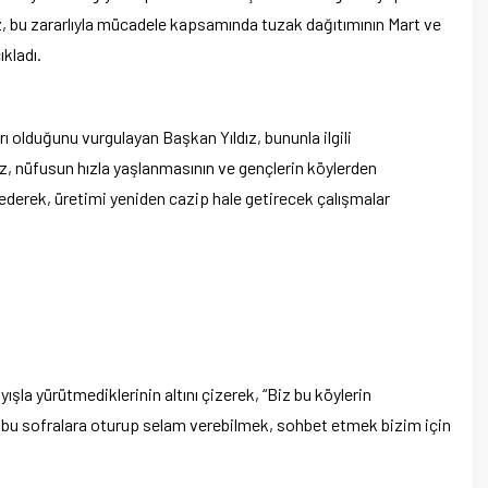
ız, bu zararlıyla mücadele kapsamında tuzak dağıtımının Mart ve
kladı.
rı olduğunu vurgulayan Başkan Yıldız, bununla ilgili
ız, nüfusun hızla yaşlanmasının ve gençlerin köylerden
ederek, üretimi yeniden cazip hale getirecek çalışmalar
yışla yürütmediklerinin altını çizerek, “Biz bu köylerin
a bu sofralara oturup selam verebilmek, sohbet etmek bizim için