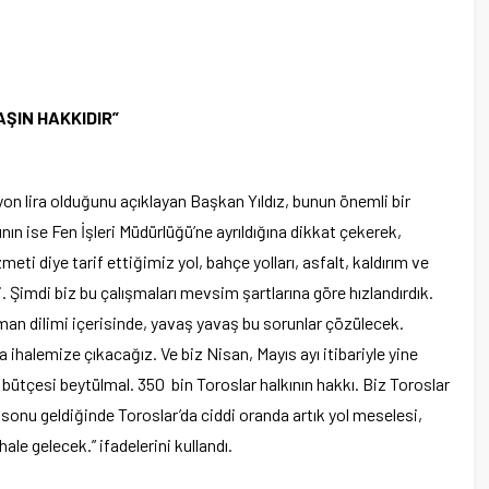
AŞIN HAKKIDIR”
yon lira olduğunu açıklayan Başkan Yıldız, bunun önemli bir
nın ise Fen İşleri Müdürlüğü’ne ayrıldığına dikkat çekerek,
ti diye tarif ettiğimiz yol, bahçe yolları, asfalt, kaldırım ve
 Şimdi biz bu çalışmaları mevsim şartlarına göre hızlandırdık.
man dilimi içerisinde, yavaş yavaş bu sorunlar çözülecek.
 ihalemize çıkacağız. Ve biz Nisan, Mayıs ayı itibariyle yine
 bütçesi beytülmal. 350 bin Toroslar halkının hakkı. Biz Toroslar
sonu geldiğinde Toroslar’da ciddi oranda artık yol meselesi,
le gelecek.” ifadelerini kullandı.