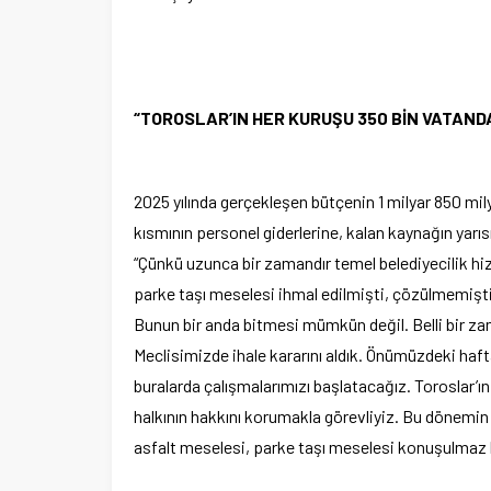
“TOROSLAR’IN HER KURUŞU 350 BİN VATAND
2025 yılında gerçekleşen bütçenin 1 milyar 850 mil
kısmının personel giderlerine, kalan kaynağın yarısı
“Çünkü uzunca bir zamandır temel belediyecilik hizme
parke taşı meselesi ihmal edilmişti, çözülmemişti.
Bunun bir anda bitmesi mümkün değil. Belli bir za
Meclisimizde ihale kararını aldık. Önümüzdeki hafta
buralarda çalışmalarımızı başlatacağız. Toroslar’ın
halkının hakkını korumakla görevliyiz. Bu dönemin 
asfalt meselesi, parke taşı meselesi konuşulmaz ha