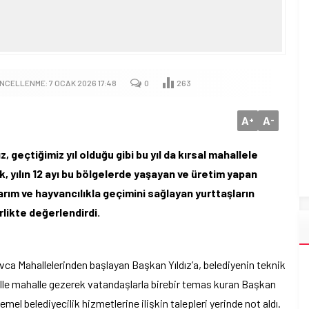
GÜNCELLENME: 7 OCAK 2026 17:48
0
263
A
A
+
-
geçtiğimiz yıl olduğu gibi bu yıl da kırsal mahallele
, yılın 12 ayı bu bölgelerde yaşayan ve üretim yapan
tarım ve hayvancılıkla geçimini sağlayan yurttaşların
rlikte değerlendirdi.
avca Mahallelerinden başlayan Başkan Yıldız’a, belediyenin teknik
halle mahalle gezerek vatandaşlarla birebir temas kuran Başkan
emel belediyecilik hizmetlerine ilişkin talepleri yerinde not aldı.