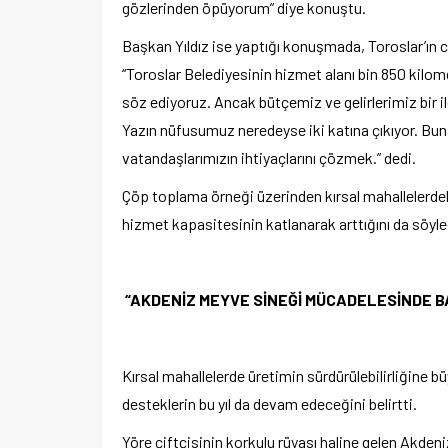
gözlerinden öpüyorum” diye konuştu.
Başkan Yıldız ise yaptığı konuşmada, Toroslar’ın 
“Toroslar Belediyesinin hizmet alanı bin 850 kilom
söz ediyoruz. Ancak bütçemiz ve gelirlerimiz bir il
Yazın nüfusumuz neredeyse iki katına çıkıyor. Bu
vatandaşlarımızın ihtiyaçlarını çözmek.” dedi.
Çöp toplama örneği üzerinden kırsal mahallelerdek
hizmet kapasitesinin katlanarak arttığını da söyle
“AKDENİZ MEYVE SİNEĞİ MÜCADELESİNDE B
Kırsal mahallelerde üretimin sürdürülebilirliğine b
desteklerin bu yıl da devam edeceğini belirtti.
Yöre çiftçisinin korkulu rüyası haline gelen Akde