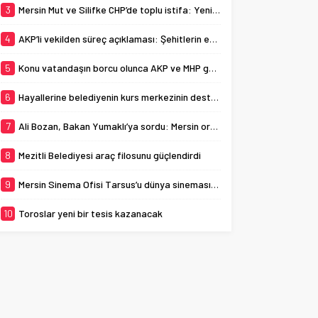
3
Mersin Mut ve Silifke CHP’de toplu istifa: Yeni Parti’ye katıldılar
4
AKP’li vekilden süreç açıklaması: Şehitlerin emanetine sahip çıkıyoruz
5
Konu vatandaşın borcu olunca AKP ve MHP görmezden geldi!
6
Hayallerine belediyenin kurs merkezinin desteğiyle ulaştılar
7
Ali Bozan, Bakan Yumaklı’ya sordu: Mersin orman yangınlarına karşı hazır mı?
8
Mezitli Belediyesi araç filosunu güçlendirdi
9
Mersin Sinema Ofisi Tarsus’u dünya sinemasına açıyor
10
Toroslar yeni bir tesis kazanacak