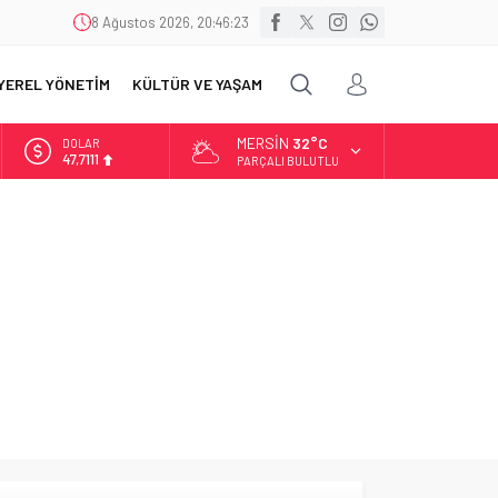
8 Ağustos 2026, 20:46:23
YEREL YÖNETİM
KÜLTÜR VE YAŞAM
MERSIN
32°C
DOLAR
47,7111
PARÇALI BULUTLU
EURO
55,1881
ALTIN
6.660,55
BİST
13.779,39