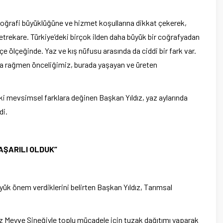
coğrafi büyüklüğüne ve hizmet koşullarına dikkat çekerek,
etrekare. Türkiye’deki birçok ilden daha büyük bir coğrafyadan
çe ölçeğinde. Yaz ve kış nüfusu arasında da ciddi bir fark var.
na rağmen önceliğimiz, burada yaşayan ve üreten
i mevsimsel farklara değinen Başkan Yıldız, yaz aylarında
di.
AŞARILI OLDUK”
üyük önem verdiklerini belirten Başkan Yıldız, Tarımsal
niz Meyve Sineğiyle toplu mücadele için tuzak dağıtımı yaparak