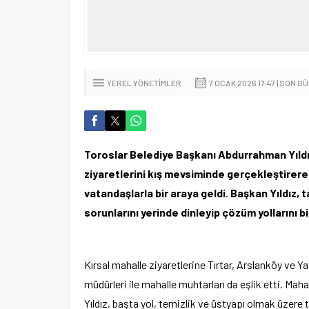
YEREL YÖNETIMLER
7 OCAK 2026 17:47 | SON 
Toroslar Belediye Başkanı Abdurrahman Yıldız, 
ziyaretlerini kış mevsiminde gerçekleştirerek
vatandaşlarla bir araya geldi. Başkan Yıldız, 
sorunlarını yerinde dinleyip çözüm yollarını bi
Kırsal mahalle ziyaretlerine Tırtar, Arslanköy ve Y
müdürleri ile mahalle muhtarları da eşlik etti. Ma
Yıldız, başta yol, temizlik ve üstyapı olmak üzere t