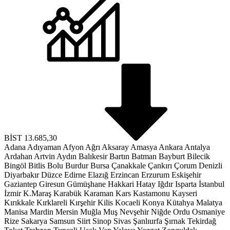
BİST
13.685,30
Adana
Adıyaman
Afyon
Ağrı
Aksaray
Amasya
Ankara
Antalya
Ardahan
Artvin
Aydın
Balıkesir
Bartın
Batman
Bayburt
Bilecik
Bingöl
Bitlis
Bolu
Burdur
Bursa
Çanakkale
Çankırı
Çorum
Denizli
Diyarbakır
Düzce
Edirne
Elazığ
Erzincan
Erzurum
Eskişehir
Gaziantep
Giresun
Gümüşhane
Hakkari
Hatay
Iğdır
Isparta
İstanbul
İzmir
K.Maraş
Karabük
Karaman
Kars
Kastamonu
Kayseri
Kırıkkale
Kırklareli
Kırşehir
Kilis
Kocaeli
Konya
Kütahya
Malatya
Manisa
Mardin
Mersin
Muğla
Muş
Nevşehir
Niğde
Ordu
Osmaniye
Rize
Sakarya
Samsun
Siirt
Sinop
Sivas
Şanlıurfa
Şırnak
Tekirdağ