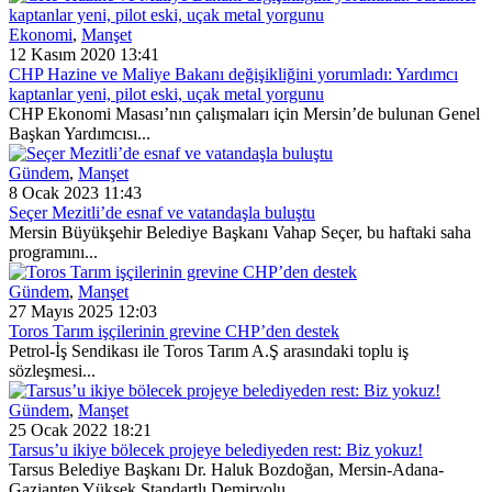
Ekonomi
,
Manşet
12 Kasım 2020 13:41
CHP Hazine ve Maliye Bakanı değişikliğini yorumladı: Yardımcı
kaptanlar yeni, pilot eski, uçak metal yorgunu
CHP Ekonomi Masası’nın çalışmaları için Mersin’de bulunan Genel
Başkan Yardımcısı...
Gündem
,
Manşet
8 Ocak 2023 11:43
Seçer Mezitli’de esnaf ve vatandaşla buluştu
Mersin Büyükşehir Belediye Başkanı Vahap Seçer, bu haftaki saha
programını...
Gündem
,
Manşet
27 Mayıs 2025 12:03
Toros Tarım işçilerinin grevine CHP’den destek
Petrol-İş Sendikası ile Toros Tarım A.Ş arasındaki toplu iş
sözleşmesi...
Gündem
,
Manşet
25 Ocak 2022 18:21
Tarsus’u ikiye bölecek projeye belediyeden rest: Biz yokuz!
Tarsus Belediye Başkanı Dr. Haluk Bozdoğan, Mersin-Adana-
Gaziantep Yüksek Standartlı Demiryolu...