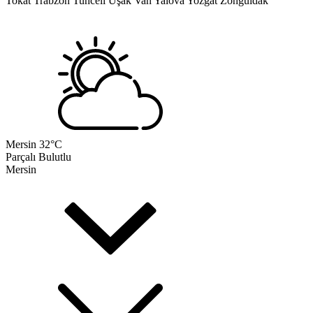
Tokat
Trabzon
Tunceli
Uşak
Van
Yalova
Yozgat
Zonguldak
Mersin
32°C
Parçalı Bulutlu
Mersin