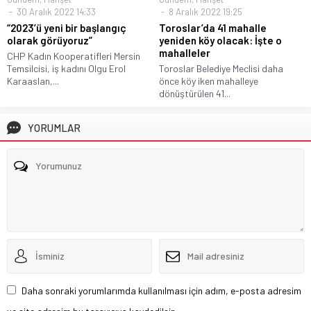
30 Aralık 2022 14:33
8 Aralık 2022 19:25
“2023’ü yeni bir başlangıç
Toroslar’da 41 mahalle
olarak görüyoruz”
yeniden köy olacak: İşte o
mahalleler
CHP Kadın Kooperatifleri Mersin
Temsilcisi, iş kadını Olgu Erol
Toroslar Belediye Meclisi daha
Karaaslan,...
önce köy iken mahalleye
dönüştürülen 41...
YORUMLAR
Daha sonraki yorumlarımda kullanılması için adım, e-posta adresim