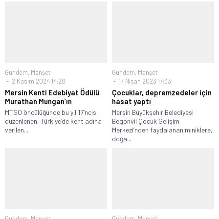
Gündem
,
Manşet
Gündem
,
Manşet
2 Kasım 2024 14:28
17 Nisan 2023 17:33
Mersin Kenti Edebiyat Ödülü
Çocuklar, depremzedeler için
Murathan Mungan’ın
hasat yaptı
MTSO öncülüğünde bu yıl 17’ncisi
Mersin Büyükşehir Belediyesi
düzenlenen, Türkiye’de kent adına
Begonvil Çocuk Gelişim
verilen...
Merkezi’nden faydalanan miniklere,
doğa...
Gündem
,
Manşet
Gündem
,
Manşet