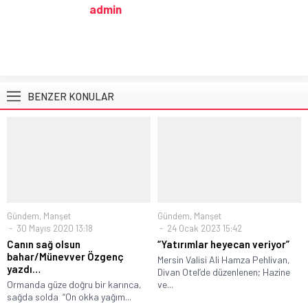
admin
BENZER KONULAR
Gündem
,
Manşet
Gündem
,
Manşet
30 Mayıs 2020 13:18
24 Ocak 2023 15:42
Canın sağ olsun
“Yatırımlar heyecan veriyor”
bahar/Münevver Özgenç
Mersin Valisi Ali Hamza Pehlivan,
yazdı…
Divan Otel’de düzenlenen; Hazine
Ormanda güze doğru bir karınca,
ve...
sağda solda “On okka yağım...