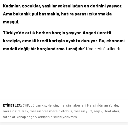
Kadınlar, çocuklar, yaşlılar yoksulluğun en derinini yaşıyor.
Ama bakanlık pul basmakla, hatıra parası çıkarmakla
meşgul.
Türkiye’de artık herkes borçla yaşıyor. Asgari ücretli
krediyle, emekli kredi kartıyla ayakta duruyor. Bu, ekonomi
modeli değil; bir borçlandırma tuzağıdır
” ifadelerini kullandı.
ETİKETLER:
CHP
,
gülcan kış
,
Mersin
,
mersin haberleri
,
Mersin İdman Yurdu
,
mersin kiralık ev
,
mersin otel
,
mersin otobüs
,
mersin yurt
,
sağlık
,
SeoHaber
,
toroslar
,
vahap seçer
,
Yenişehir Belediyesi
,
zam