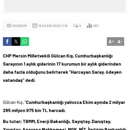
EKONOMI
19 KASIM 2025 11:16
0
267
A
A
+
-
CHP Mersin Milletvekili Gülcan Kış, Cumhurbaşkanlığı
Sarayının 1 aylık giderinin 17 kurumun bir aylık giderinden
daha fazla olduğunu belirterek “Harcayan Saray, ödeyen
vatandaş” dedi.
Gülcan Kış, “
Cumhurbaşkanlığı yalnızca Ekim ayında 2 milyar
285 milyon 975 bin TL harcadı.
Bu tutar; TBMM, Enerji Bakanlığı, Sayıştay, Danıştay,
Yargıtay, Anayasa Mahkemesi, MGK, MİT, İletişim Başkanlığı