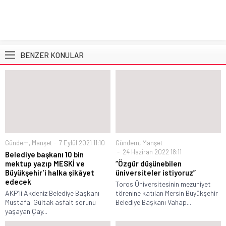
BENZER KONULAR
Gündem
,
Manşet
7 Eylül 2021 11:10
Gündem
,
Manşet
24 Haziran 2022 18:11
Belediye başkanı 10 bin
mektup yazıp MESKİ ve
“Özgür düşünebilen
Büyükşehir’i halka şikâyet
üniversiteler istiyoruz”
edecek
Toros Üniversitesinin mezuniyet
AKP’li Akdeniz Belediye Başkanı
törenine katılan Mersin Büyükşehir
Mustafa Gültak asfalt sorunu
Belediye Başkanı Vahap...
yaşayan Çay...