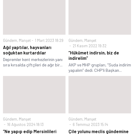
Gündem
,
Manşet
1 Mart 2023 18:29
Gündem
,
Manşet
21 Kasım 2022 19:32
Ağıl yaptılar, hayvanları
soğuktan kurtardılar
“Hükümet indirsin, biz de
indirelim”
Depremler kent merkezlerinin yanı
sıra kırsalda çiftçileri de ağır bir...
AKP ve MHP grupları, “Suda indirim
yapalım” dedi. CHP’li Başkan...
Gündem
,
Manşet
Gündem
,
Manşet
16 Ağustos 2024 18:13
6 Temmuz 2023 15:14
“Ne yapıp edip Mersinlileri
Çile yolunu meclis gündemine