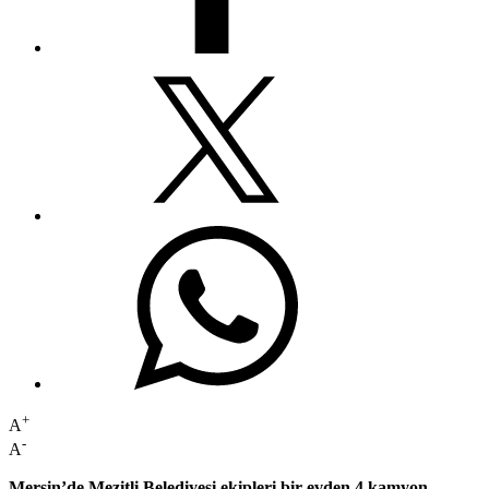
+
A
-
A
Mersin’de Mezitli Belediyesi ekipleri bir evden 4 kamyon