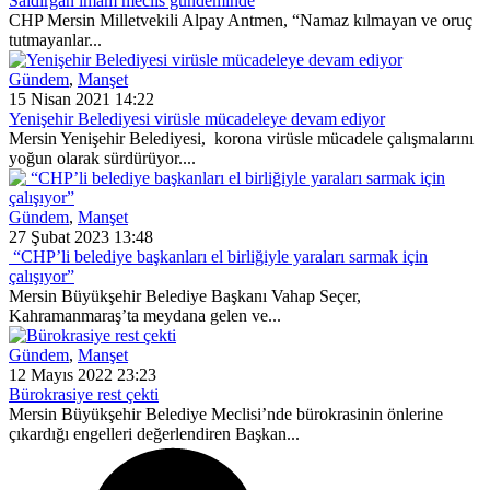
Saldırgan imam meclis gündeminde
CHP Mersin Milletvekili Alpay Antmen, “Namaz kılmayan ve oruç
tutmayanlar...
Gündem
,
Manşet
15 Nisan 2021 14:22
Yenişehir Belediyesi virüsle mücadeleye devam ediyor
Mersin Yenişehir Belediyesi, korona virüsle mücadele çalışmalarını
yoğun olarak sürdürüyor....
Gündem
,
Manşet
27 Şubat 2023 13:48
“CHP’li belediye başkanları el birliğiyle yaraları sarmak için
çalışıyor”
Mersin Büyükşehir Belediye Başkanı Vahap Seçer,
Kahramanmaraş’ta meydana gelen ve...
Gündem
,
Manşet
12 Mayıs 2022 23:23
Bürokrasiye rest çekti
Mersin Büyükşehir Belediye Meclisi’nde bürokrasinin önlerine
çıkardığı engelleri değerlendiren Başkan...