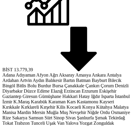
BİST
13.779,39
Adana
Adıyaman
Afyon
Ağrı
Aksaray
Amasya
Ankara
Antalya
Ardahan
Artvin
Aydın
Balıkesir
Bartın
Batman
Bayburt
Bilecik
Bingöl
Bitlis
Bolu
Burdur
Bursa
Çanakkale
Çankırı
Çorum
Denizli
Diyarbakır
Düzce
Edirne
Elazığ
Erzincan
Erzurum
Eskişehir
Gaziantep
Giresun
Gümüşhane
Hakkari
Hatay
Iğdır
Isparta
İstanbul
İzmir
K.Maraş
Karabük
Karaman
Kars
Kastamonu
Kayseri
Kırıkkale
Kırklareli
Kırşehir
Kilis
Kocaeli
Konya
Kütahya
Malatya
Manisa
Mardin
Mersin
Muğla
Muş
Nevşehir
Niğde
Ordu
Osmaniye
Rize
Sakarya
Samsun
Siirt
Sinop
Sivas
Şanlıurfa
Şırnak
Tekirdağ
Tokat
Trabzon
Tunceli
Uşak
Van
Yalova
Yozgat
Zonguldak