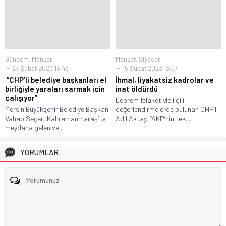
Gündem
,
Manşet
Manşet
,
Siyaset
27 Şubat 2023 13:48
15 Şubat 2023 13:57
“CHP’li belediye başkanları el
İhmal, liyakatsiz kadrolar ve
birliğiyle yaraları sarmak için
inat öldürdü
çalışıyor”
Deprem felaketiyle ilgili
Mersin Büyükşehir Belediye Başkanı
değerlendirmelerde bulunan CHP’li
Vahap Seçer, Kahramanmaraş’ta
Adil Aktay, “AKP’nin tek...
meydana gelen ve...
YORUMLAR