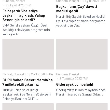
Gündem
,
Manşet
Gündem
,
Manşet
9 Eylül 2021 19:56
29 Eylül 2025 11:33
Başkanların ‘Çay’ daveti
En başarılı 5 belediye
meclisi gerdi
başkanını açıkladı. Vahap
Mersin Büyükşehir Belediye Meclisi
Seçer için ne dedi?
Eylül ayı toplantısında borçlanma
CHP Genel Başkanı Özgür Özel,
yetkisinden Çay...
katıldığı televizyon programında
en başarılı...
Manşet
,
Siyaset
19 Mart 2026 18:04
Gündem
,
Manşet
6 Temmuz 2023 17:14
CHP’li Vahap Seçer: Mersin’de
7 milletvekili çıkarırız
Giderayak bombaladı!
Türkiye Belediyeler Birliği
Geçtiğimiz yılın kasım ayında önce
Başkanvekili ve Mersin Büyükşehir
Mersin Ticaret ve Sanayi Odası...
Belediye Başkanı CHP’li...