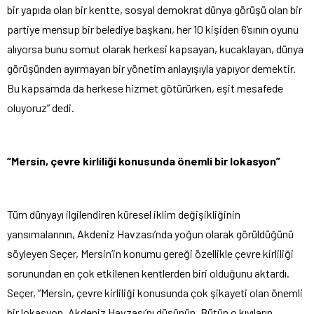
bir yapıda olan bir kentte, sosyal demokrat dünya görüşü olan bir
partiye mensup bir belediye başkanı, her 10 kişiden 6’sının oyunu
alıyorsa bunu somut olarak herkesi kapsayan, kucaklayan, dünya
görüşünden ayırmayan bir yönetim anlayışıyla yapıyor demektir.
Bu kapsamda da herkese hizmet götürürken, eşit mesafede
oluyoruz” dedi.
“Mersin, çevre kirliliği konusunda önemli bir lokasyon”
Tüm dünyayı ilgilendiren küresel iklim değişikliğinin
yansımalarının, Akdeniz Havzası’nda yoğun olarak görüldüğünü
söyleyen Seçer, Mersin’in konumu gereği özellikle çevre kirliliği
sorunundan en çok etkilenen kentlerden biri olduğunu aktardı.
Seçer, “Mersin, çevre kirliliği konusunda çok şikayeti olan önemli
bir lokasyon. Akdeniz Havzası’nı düşünün, Bütün o kıyıların