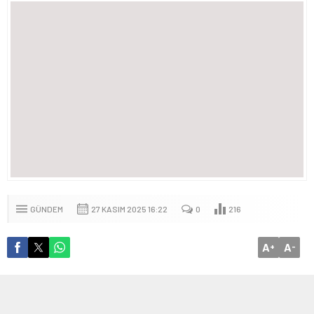
GÜNDEM
27 KASIM 2025 16:22
0
216
A
A
+
-
1956 yılında Mersin’de, Toros dağlarının eteklerinde bir
köyde dünyaya gelen Şerife Eser, yaşıtı birçok kız çocuğu