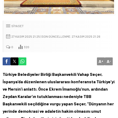
SIYASET
27 KASIM 2025 21:25 | SON GÜNCELLENME: 27 KASIM 2025 21:26
0
320
A
A
+
-
Türkiye Belediyeler Birliği Başkanvekili Vahap Seçer,
İspanya’da düzenlenen uluslararası konferansta Türkiye’yi
ve Mersin’i anlattı. Önce Ekrem İmamoğlu’nun, ardından
Zeydan Karalar’ın tutuklanması nedeniyle TBB
Başkanvekili seçildiğine vurgu yapan Seçer, “Dünyanın her
yerinde demokrasi ve adaletin hakim olmasını umut