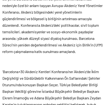
nedeniyle özel bir anlam taşıyan Avrupa-Akdeniz Yerel Yönetimler
Konferansı, Akdeniz bölgesindeki yerel yönetimlerin
güçlendirilmesi ve bölgesel iş birliğinin artırılması amacıyla
düzenlendi. Konferansta Akdeniz’deki politikacılar, sivil toplum
temsilcileri, akademisyenler ve sosyo-ekonomik paydaşlar
arasında; yüksek düzeyli siyasi diyalog kurulması, Barcelona
Süreci’nin yeniden değerlendirilmesi ve Akdeniz için Birlik’in (UfM)
reform çalışmalarına katkı sunulması amaçlandı.
‘Barcelona+30 Akdeniz Kentleri Konferansı’nın ‘Akdeniz’de İklim
Değişikliği ve Sürdürülebilir Kalkınmanın Ön Saflarındaki Şehirler
Oturumu’nda konuşan Başkan Seçer, Türkiye Belediyeler Birliği
Başkan Vekilliği görevine İstanbul Büyükşehir Belediye Başkanı
Ekrem İmamoğlu ve Adana Büyükşehir Belediye Başkanı Zeydan
Karalar’ın tutuklanmasının ardından geldiğini belirterek, hukuk