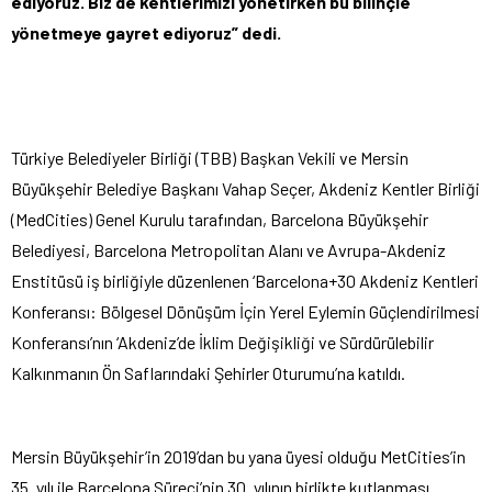
ediyoruz. Biz de kentlerimizi yönetirken bu bilinçle
yönetmeye gayret ediyoruz” dedi.
Türkiye Belediyeler Birliği (TBB) Başkan Vekili ve Mersin
Büyükşehir Belediye Başkanı Vahap Seçer, Akdeniz Kentler Birliği
(MedCities) Genel Kurulu tarafından, Barcelona Büyükşehir
Belediyesi, Barcelona Metropolitan Alanı ve Avrupa-Akdeniz
Enstitüsü iş birliğiyle düzenlenen ‘Barcelona+30 Akdeniz Kentleri
Konferansı: Bölgesel Dönüşüm İçin Yerel Eylemin Güçlendirilmesi
Konferansı’nın ‘Akdeniz’de İklim Değişikliği ve Sürdürülebilir
Kalkınmanın Ön Saflarındaki Şehirler Oturumu’na katıldı.
Mersin Büyükşehir’in 2019’dan bu yana üyesi olduğu MetCities’in
35. yılı ile Barcelona Süreci’nin 30. yılının birlikte kutlanması