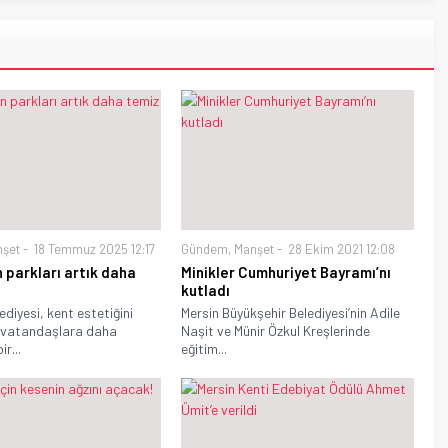
nşet
18 Temmuz 2025 12:17
Gündem
,
Manşet
28 Ekim 2021 12:08
n parkları artık daha
Minikler Cumhuriyet Bayramı’nı
kutladı
ediyesi, kent estetiğini
Mersin Büyükşehir Belediyesi’nin Adile
 vatandaşlara daha
Naşit ve Münir Özkul Kreşlerinde
ir...
eğitim...