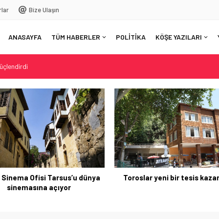
rlar
Bize Ulaşın
ANASAYFA
TÜM HABERLER
POLİTİKA
KÖŞE YAZILARI
güçlendirdi
nya sinemasına açıyor
k
u: Mersin orman yangınlarına karşı hazır mı?
 Sinema Ofisi Tarsus’u dünya
Toroslar yeni bir tesis kaz
sinemasına açıyor