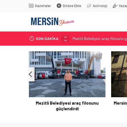
Gazeteler
Sitene Ekle
Astroloji
Yaza
SON DAKİKA
Mezitli Belediyesi araç filosunu 
Mersin Sinema Ofisi Tarsus’u dü
Toroslar yeni bir tesis kazanaca
Çocuklar için gözlem etkinliği
Ali Bozan, Bakan Yumaklı’ya sord
’ya sordu:
Mezitli Belediyesi araç filosunu
Mersin
 karşı hazır
güçlendirdi