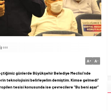
688
A
A
+
-
çtiğimiz günlerde Büyükşehir Belediye Meclisi’nde
rin teknolojisini belirleyelim demiştim. Kimse gelmedi”
iropilen tesisi konusunda ise çevrecilere “Bu beni aşar”