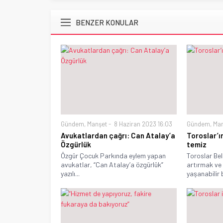
BENZER KONULAR
Gündem
,
Manşet
8 Haziran 2023 16:03
Gündem
,
Ma
Avukatlardan çağrı: Can Atalay’a
Toroslar’ı
Özgürlük
temiz
Özgür Çocuk Parkında eylem yapan
Toroslar Bel
avukatlar, “Can Atalay’a özgürlük”
artırmak ve
yazılı...
yaşanabilir b