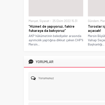
Manşet
,
Siyaset
25 Ekim 2022 15:31
Gündem
,
Ma
“Hizmet de yapıyoruz, fakire
Toroslar i
fukaraya da bakıyoruz”
açacak!
AKP hükümetinin belediyeler arasında
Mersin Büyü
ayrımcılık yaptığına dikkat çeken CHP’li
Vahap Seçer
Mersin...
Başkanlığı...
YORUMLAR