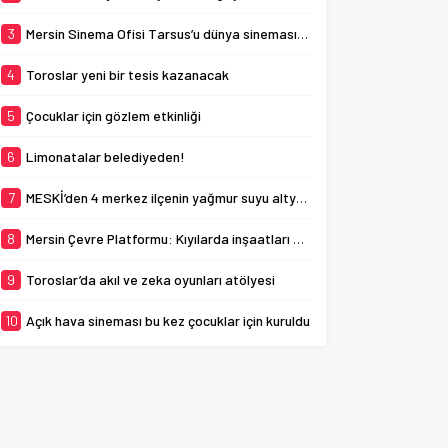
planlarına uygunluğunun
denetlenmesi çağrısında
3
Mersin Sinema Ofisi Tarsus’u dünya sinemasına açıyor
bulundu. ...
4
Toroslar yeni bir tesis kazanacak
5
Çocuklar için gözlem etkinliği
6
Limonatalar belediyeden!
7
MESKİ’den 4 merkez ilçenin yağmur suyu altyapısına güçlü yatırım
8
Mersin Çevre Platformu: Kıyılarda inşaatları durdurdun
9
Toroslar’da akıl ve zeka oyunları atölyesi
10
Açık hava sineması bu kez çocuklar için kuruldu