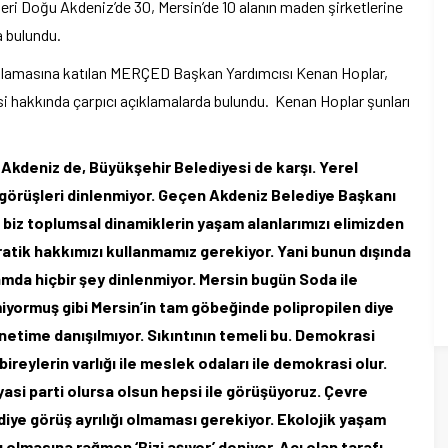
ri Doğu Akdeniz’de 30, Mersin’de 10 alanın maden şirketlerine
a bulundu.
çıklamasına katılan MERÇED Başkan Yardımcısı Kenan Hoplar,
si hakkında çarpıcı açıklamalarda bulundu. Kenan Hoplar şunları
. Akdeniz de, Büyükşehir Belediyesi de karşı. Yerel
, görüşleri dinlenmiyor. Geçen Akdeniz Belediye Başkanı
li biz toplumsal dinamiklerin yaşam alanlarımızı elimizden
atik hakkımızı kullanmamız gerekiyor. Yani bunun dışında
mda hiçbir şey dinlenmiyor. Mersin bugün Soda ile
miyormuş gibi Mersin’in tam göbeğinde polipropilen diye
yönetime danışılmıyor. Sıkıntının temeli bu. Demokrasi
ireylerin varlığı ile meslek odaları ile demokrasi olur.
yasi parti olursa olsun hepsi ile görüşüyoruz. Çevre
iye görüş ayrılığı olmaması gerekiyor. Ekolojik yaşam
 olmasına rağmen ‘Bizi aşıyor’ deniyor. Acı olan tarafı