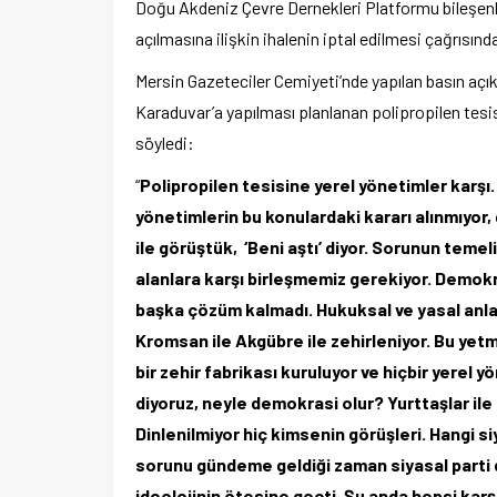
Doğu Akdeniz Çevre Dernekleri Platformu bileşenle
açılmasına ilişkin ihalenin iptal edilmesi çağrısınd
Mersin Gazeteciler Cemiyeti’nde yapılan basın a
Karaduvar’a yapılması planlanan polipropilen tesi
söyledi:
“
Polipropilen tesisine yerel yönetimler karşı
yönetimlerin bu konulardaki kararı alınmıyor
ile görüştük, ‘Beni aştı’ diyor. Sorunun teme
alanlara karşı birleşmemiz gerekiyor. Demokr
başka çözüm kalmadı. Hukuksal ve yasal anla
Kromsan ile Akgübre ile zehirleniyor. Bu yet
bir zehir fabrikası kuruluyor ve hiçbir yerel 
diyoruz, neyle demokrasi olur? Yurttaşlar ile b
Dinlenilmiyor hiç kimsenin görüşleri. Hangi si
sorunu gündeme geldiği zaman siyasal parti d
ideolojinin ötesine geçti. Şu anda hepsi karşı