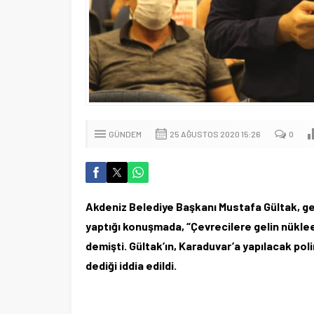
GÜNDEM
25 AĞUSTOS 2020 15:26
0
Akdeniz Belediye Başkanı Mustafa Gültak, ge
yaptığı konuşmada, “Çevrecilere gelin nüklee
demişti. Gültak’ın, Karaduvar’a yapılacak pol
dediği iddia edildi.