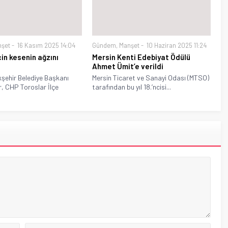
nşet
16 Kasım 2025 14:04
Gündem
,
Manşet
10 Haziran 2025 11:24
çin kesenin ağzını
Mersin Kenti Edebiyat Ödülü
Ahmet Ümit’e verildi
kşehir Belediye Başkanı
Mersin Ticaret ve Sanayi Odası (MTSO)
, CHP Toroslar İlçe
tarafından bu yıl 18.’ncisi...