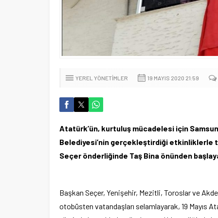
YEREL YÖNETIMLER
19 MAYIS 2020 21:59
Atatürk’ün, kurtuluş mücadelesi için Samsun’a
Belediyesi’nin gerçekleştirdiği etkinliklerle
Seçer önderliğinde Taş Bina önünden başlayan
Başkan Seçer, Yenişehir, Mezitli, Toroslar ve Akde
otobüsten vatandaşları selamlayarak, 19 Mayıs Atat