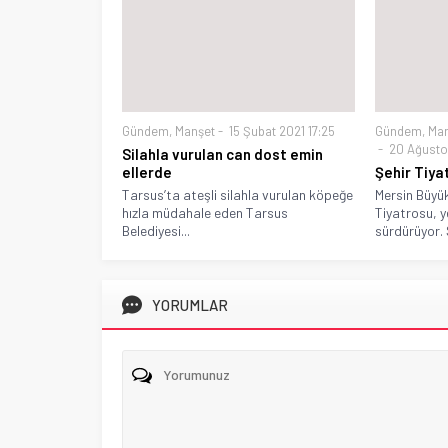
Gündem
,
Manşet
15 Şubat 2021 17:25
Gündem
,
Ma
20 Ağusto
Silahla vurulan can dost emin
ellerde
Şehir Tiya
Tarsus’ta ateşli silahla vurulan köpeğe
Mersin Büyük
hızla müdahale eden Tarsus
Tiyatrosu, ye
Belediyesi...
sürdürüyor. Ş
YORUMLAR