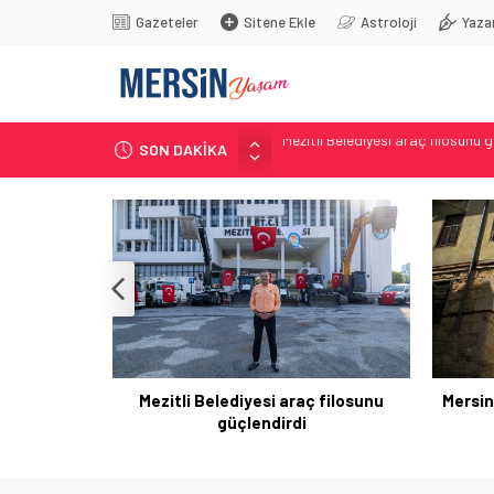
Gazeteler
Sitene Ekle
Astroloji
Yaza
SON DAKİKA
Mersin Sinema Ofisi Tarsus’u dü
Toroslar yeni bir tesis kazanaca
Çocuklar için gözlem etkinliği
Ali Bozan, Bakan Yumaklı’ya sord
Mezitli Belediyesi araç filosunu 
’ya sordu:
Mezitli Belediyesi araç filosunu
Mersin
 karşı hazır
güçlendirdi