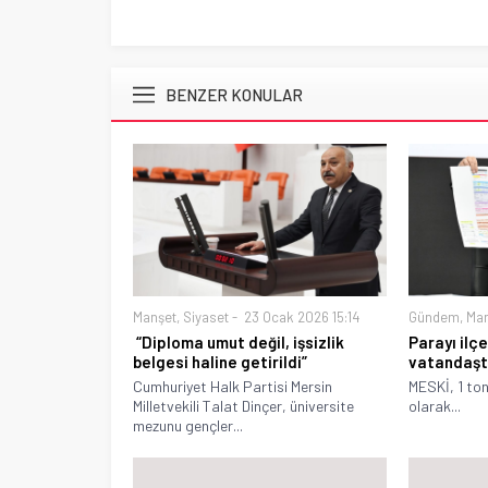
BENZER KONULAR
Manşet
,
Siyaset
23 Ocak 2026 15:14
Gündem
,
Ma
“Diploma umut değil, işsizlik
Parayı ilçe
belgesi haline getirildi”
vatandaşta
Cumhuriyet Halk Partisi Mersin
MESKİ, 1 ton
Milletvekili Talat Dinçer, üniversite
olarak...
mezunu gençler...