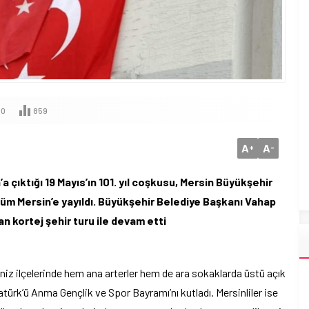
0
859
A
A
+
-
 çıktığı 19 Mayıs’ın 101. yıl coşkusu, Mersin Büyükşehir
 tüm Mersin’e yayıldı. Büyükşehir Belediye Başkanı Vahap
 kortej şehir turu ile devam etti
niz ilçelerinde hem ana arterler hem de ara sokaklarda üstü açık
ürk’ü Anma Gençlik ve Spor Bayramı’nı kutladı. Mersinliler ise