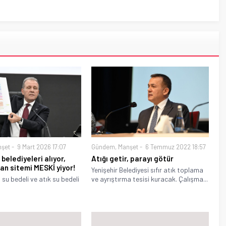
nşet
9 Mart 2026 17:07
Gündem
,
Manşet
6 Temmuz 2022 18:57
 belediyeleri alıyor,
Atığı getir, parayı götür
n sitemi MESKİ yiyor!
Yenişehir Belediyesi sıfır atık toplama
 su bedeli ve atık su bedeli
ve ayrıştırma tesisi kuracak. Çalışma...