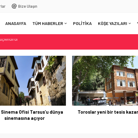
rlar
Bize Ulaşın
ANASAYFA
TÜM HABERLER
POLİTİKA
KÖŞE YAZILARI
nya sinemasına açıyor
k
u: Mersin orman yangınlarına karşı hazır mı?
güçlendirdi
 Sinema Ofisi Tarsus’u dünya
Toroslar yeni bir tesis kaz
sinemasına açıyor