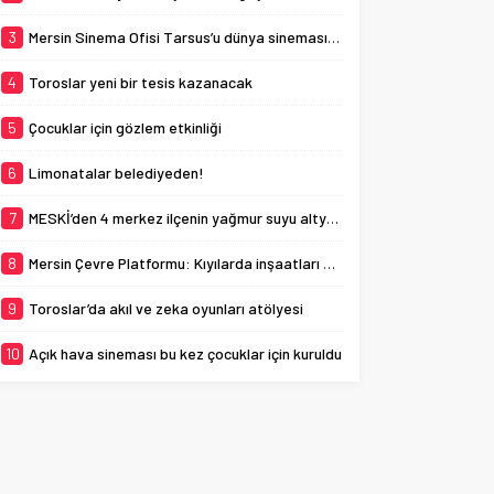
planlarına uygunluğunun
denetlenmesi çağrısında
3
Mersin Sinema Ofisi Tarsus’u dünya sinemasına açıyor
bulundu. ...
4
Toroslar yeni bir tesis kazanacak
5
Çocuklar için gözlem etkinliği
6
Limonatalar belediyeden!
7
MESKİ’den 4 merkez ilçenin yağmur suyu altyapısına güçlü yatırım
8
Mersin Çevre Platformu: Kıyılarda inşaatları durdurdun
9
Toroslar’da akıl ve zeka oyunları atölyesi
10
Açık hava sineması bu kez çocuklar için kuruldu