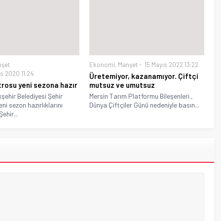
nşet
Ekonomi
,
Manşet
15 Mayıs 2022 13:22
s 2020 11:24
Üretemiyor, kazanamıyor. Çiftçi
trosu yeni sezona hazır
mutsuz ve umutsuz
şehir Belediyesi Şehir
Mersin Tarım Platformu Bileşenleri ,
ni sezon hazırlıklarını
Dünya Çiftçiler Günü nedeniyle basın...
ehir...