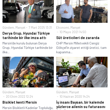
Gündem
,
Manşet
7 Mart 2025 13:31
Ekonomi
,
Manşet
10 Mayıs 2021 14:50
Derya Grup, Hyundai Türkiye
tarihinde bir ilke imza attı
Süt üreticileri de zararda
Mersin’de kurulu bulunan Derya
CHP Mersin Milletvekili Cengiz
Grup, Hyundai Türkiye tarihinde bir
Gökçel’in ziyaret ettiği üretici, tam
ilke...
kapanma...
Gündem
,
Manşet
Gündem
,
Manşet
20 Ekim 2022 12:24
10 Haziran 2020 14:24
Bisiklet kenti Mersin
İş insanı Baysan, bir kalemde
yüzlerce ailenin su faturasını
Mersin Bisikletli Kadınlar Topluluğu,