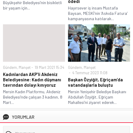
ödedi
Büyükşehir Belediyesi’nin bisikletli
bir yaşam için...
Hayırsever iş insanı Mustafa
Baysan, MESKİ’nin ‘Askıda Fatura’
kampanyasına katılarak...
Gündem
,
Manşet
19 Mart 2021 15:34
Gündem
,
Manşet
4 Temmuz 2023 11:08
Kadınlardan AKP’li Akdeniz
Belediyesine: Kadın düşmanı
Başkan Özyiğit, Eğriçam’da
tavrından dolayı kınıyoruz
vatandaşlarla buluştu
Mersin Kadın Platformu, Akdeniz
Mersin Yenişehir Belediye Başkanı
Belediyesi’nde çalışan 3 kadının, 8
Abdullah Özyiğit, Eğriçam
Mart...
Mahallesi’ni ziyaret ederek...
YORUMLAR