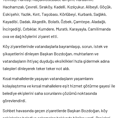
Hacıhamzalı, Çevreli, Sıraköy, Kadelli, Kızılçukur, Alibeyli, Göçük,
Eskişehir, Yazlık, Kırıt, Taşobası, Körlübeyi, Kurbanlı, Sağlıklı,
Kayadibi, Dadalı, Akgedik, Bolatlı, Özbek, Çamtepe, Aladağlı,
İncirgediği, Cırbıklar, Kumdere, Muratlı, Karayayla, Camilimanda
ova ve dağ köylerini ziyaret etti.
Köy ziyaretlerinde vatandaşlarla bayramlaşıp, sorun, istek ve
şikayetlerini dinleyen Başkan Bozdoğan, muhtarların ve
vatandaşların ihtiyaç duyduğu eksiklikleri hızla gidermek adına
talepleri dinleyerek teker teker not aldı.
Kısal mahallelerde yaşayan vatandaşların yaşamlarını
kolaylaştırma ve kırsal mahallelere eşit hizmet götürme gayesi ile
belediye ekiplerini saha sorunlarını çözümü noktasında
görevlendirdi.
Sohbet havasında geçen ziyaretlerde Başkan Bozdoğan, köy
sakinlerine belediye çalışmaları hakkında bilgiler verdi. Projeleri