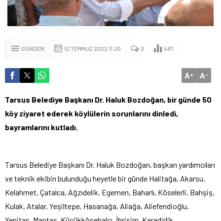
GÜNDEM
12 TEMMUZ 2022 11:20
0
487
A
A
+
-
Tarsus Belediye Başkanı Dr. Haluk Bozdoğan, bir günde 50
köy ziyaret ederek köylülerin sorunlarını dinledi,
bayramlarını kutladı.
Tarsus Belediye Başkanı Dr. Haluk Bozdoğan, başkan yardımcıları
ve teknik ekibin bulunduğu heyetle bir günde Halitağa, Akarsu,
Kelahmet, Çatalca, Ağzıdelik, Egemen, Baharlı, Köselerli, Bahşiş,
Kulak, Atalar, Yeşiltepe, Hasanağa, Aliağa, Aliefendioğlu,
Yenitaş, Mantaş, Küçükkösebalcı, İbrişim, Karadirlik,