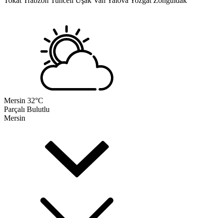
Tokat
Trabzon
Tunceli
Uşak
Van
Yalova
Yozgat
Zonguldak
Mersin
32°C
Parçalı Bulutlu
Mersin