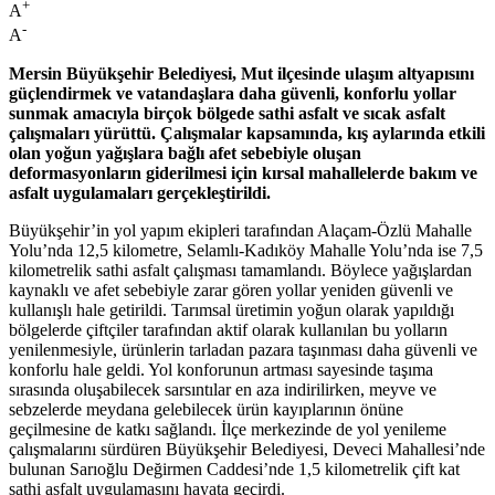
+
A
-
A
Mersin Büyükşehir Belediyesi, Mut ilçesinde ulaşım altyapısını
güçlendirmek ve vatandaşlara daha güvenli, konforlu yollar
sunmak amacıyla birçok bölgede sathi asfalt ve sıcak asfalt
çalışmaları yürüttü. Çalışmalar kapsamında, kış aylarında etkili
olan yoğun yağışlara bağlı afet sebebiyle oluşan
deformasyonların giderilmesi için kırsal mahallelerde bakım ve
asfalt uygulamaları gerçekleştirildi.
Büyükşehir’in yol yapım ekipleri tarafından Alaçam-Özlü Mahalle
Yolu’nda 12,5 kilometre, Selamlı-Kadıköy Mahalle Yolu’nda ise 7,5
kilometrelik sathi asfalt çalışması tamamlandı. Böylece yağışlardan
kaynaklı ve afet sebebiyle zarar gören yollar yeniden güvenli ve
kullanışlı hale getirildi. Tarımsal üretimin yoğun olarak yapıldığı
bölgelerde çiftçiler tarafından aktif olarak kullanılan bu yolların
yenilenmesiyle, ürünlerin tarladan pazara taşınması daha güvenli ve
konforlu hale geldi. Yol konforunun artması sayesinde taşıma
sırasında oluşabilecek sarsıntılar en aza indirilirken, meyve ve
sebzelerde meydana gelebilecek ürün kayıplarının önüne
geçilmesine de katkı sağlandı. İlçe merkezinde de yol yenileme
çalışmalarını sürdüren Büyükşehir Belediyesi, Deveci Mahallesi’nde
bulunan Sarıoğlu Değirmen Caddesi’nde 1,5 kilometrelik çift kat
sathi asfalt uygulamasını hayata geçirdi.