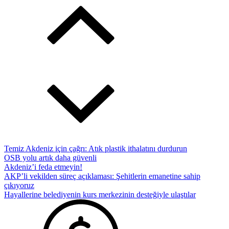
Temiz Akdeniz için çağrı: Atık plastik ithalatını durdurun
OSB yolu artık daha güvenli
Akdeniz’i feda etmeyin!
AKP’li vekilden süreç açıklaması: Şehitlerin emanetine sahip
çıkıyoruz
Hayallerine belediyenin kurs merkezinin desteğiyle ulaştılar