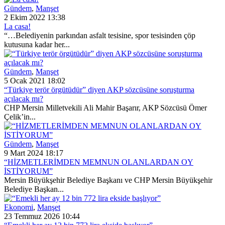
Gündem
,
Manşet
2 Ekim 2022 13:38
La casa!
“…Belediyenin parkından asfalt tesisine, spor tesisinden çöp
kutusuna kadar her...
Gündem
,
Manşet
5 Ocak 2021 18:02
“Türkiye terör örgütüdür” diyen AKP sözcüsüne soruşturma
açılacak mı?
CHP Mersin Milletvekili Ali Mahir Başarır, AKP Sözcüsü Ömer
Çelik’in...
Gündem
,
Manşet
9 Mart 2024 18:17
“HİZMETLERİMDEN MEMNUN OLANLARDAN OY
İSTİYORUM”
Mersin Büyükşehir Belediye Başkanı ve CHP Mersin Büyükşehir
Belediye Başkan...
Ekonomi
,
Manşet
23 Temmuz 2026 10:44