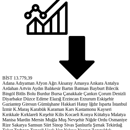
BİST
13.779,39
Adana
Adıyaman
Afyon
Ağrı
Aksaray
Amasya
Ankara
Antalya
Ardahan
Artvin
Aydın
Balıkesir
Bartın
Batman
Bayburt
Bilecik
Bingöl
Bitlis
Bolu
Burdur
Bursa
Çanakkale
Çankırı
Çorum
Denizli
Diyarbakır
Düzce
Edirne
Elazığ
Erzincan
Erzurum
Eskişehir
Gaziantep
Giresun
Gümüşhane
Hakkari
Hatay
Iğdır
Isparta
İstanbul
İzmir
K.Maraş
Karabük
Karaman
Kars
Kastamonu
Kayseri
Kırıkkale
Kırklareli
Kırşehir
Kilis
Kocaeli
Konya
Kütahya
Malatya
Manisa
Mardin
Mersin
Muğla
Muş
Nevşehir
Niğde
Ordu
Osmaniye
Rize
Sakarya
Samsun
Siirt
Sinop
Sivas
Şanlıurfa
Şırnak
Tekirdağ