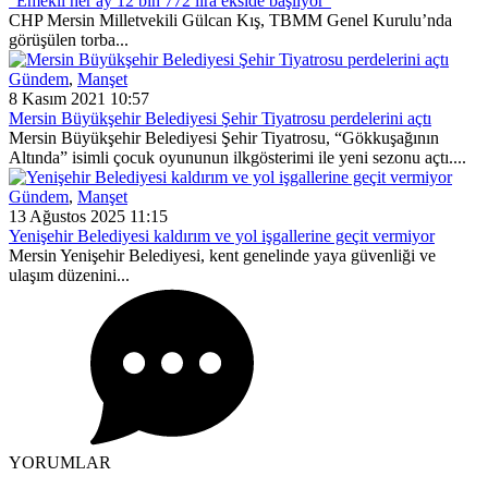
“Emekli her ay 12 bin 772 lira ekside başlıyor”
CHP Mersin Milletvekili Gülcan Kış, TBMM Genel Kurulu’nda
görüşülen torba...
Gündem
,
Manşet
8 Kasım 2021 10:57
Mersin Büyükşehir Belediyesi Şehir Tiyatrosu perdelerini açtı
Mersin Büyükşehir Belediyesi Şehir Tiyatrosu, “Gökkuşağının
Altında” isimli çocuk oyununun ilkgösterimi ile yeni sezonu açtı....
Gündem
,
Manşet
13 Ağustos 2025 11:15
Yenişehir Belediyesi kaldırım ve yol işgallerine geçit vermiyor
Mersin Yenişehir Belediyesi, kent genelinde yaya güvenliği ve
ulaşım düzenini...
YORUMLAR