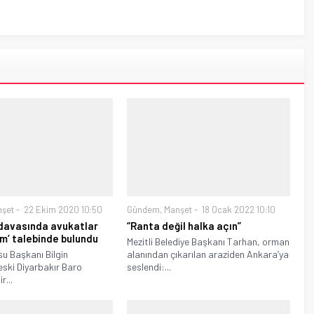
nşet
22 Ekim 2020 10:50
Gündem
,
Manşet
18 Ocak 2022 10:10
 davasında avukatlar
“Ranta değil halka açın”
im’ talebinde bulundu
Mezitli Belediye Başkanı Tarhan, orman
su Başkanı Bilgin
alanından çıkarılan araziden Ankara’ya
eski Diyarbakır Baro
seslendi:...
r...