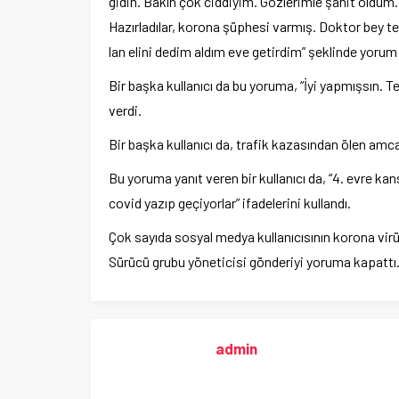
gidin. Bakın çok ciddiyim. Gözlerimle şahit old
Hazırladılar, korona şüphesi varmış. Doktor bey t
lan elini dedim aldım eve getirdim” şeklinde yorum 
Bir başka kullanıcı da bu yoruma, “İyi yapmışsın. Te
verdi.
Bir başka kullanıcı da, trafik kazasından ölen amc
Bu yoruma yanıt veren bir kullanıcı da, “4. evre ka
covid yazıp geçiyorlar” ifadelerini kullandı.
Çok sayıda sosyal medya kullanıcısının korona virüs
Sürücü grubu yöneticisi gönderiyi yoruma kapattı
admin