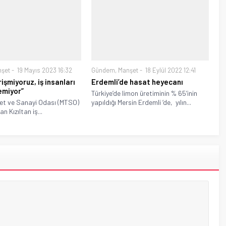
nşet
19 Mayıs 2023 16:32
Gündem
,
Manşet
18 Eylül 2022 12:41
işmiyoruz, iş insanları
Erdemli’de hasat heyecanı
emiyor”
Türkiye’de limon üretiminin % 65’inin
ret ve Sanayi Odası (MTSO)
yapıldığı Mersin Erdemli ‘de, yılın...
n Kızıltan iş...