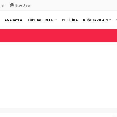
rlar
Bize Ulaşın
ANASAYFA
TÜM HABERLER
POLİTİKA
KÖŞE YAZILARI
: Şehitlerin emanetine sahip çıkıyoruz
ezinin desteğiyle ulaştılar
u: Mersin orman yangınlarına karşı hazır mı?