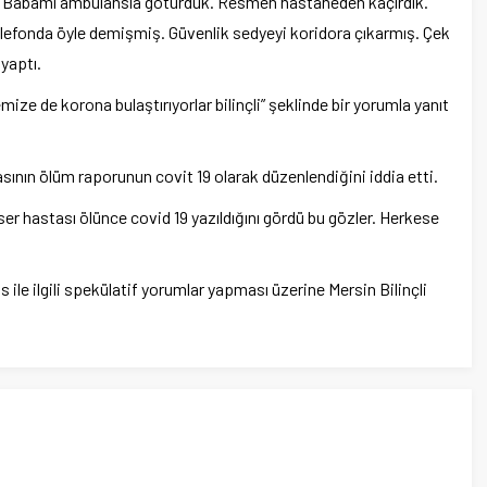
um. Babamı ambülansla götürdük. Resmen hastaneden kaçırdık.
elefonda öyle demişmiş. Güvenlik sedyeyi koridora çıkarmış. Çek
yaptı.
mize de korona bulaştırıyorlar bilinçli” şeklinde bir yorumla yanıt
asının ölüm raporunun covit 19 olarak düzenlendiğini iddia etti.
nser hastası ölünce covid 19 yazıldığını gördü bu gözler. Herkese
 ile ilgili spekülatif yorumlar yapması üzerine Mersin Bilinçli
.