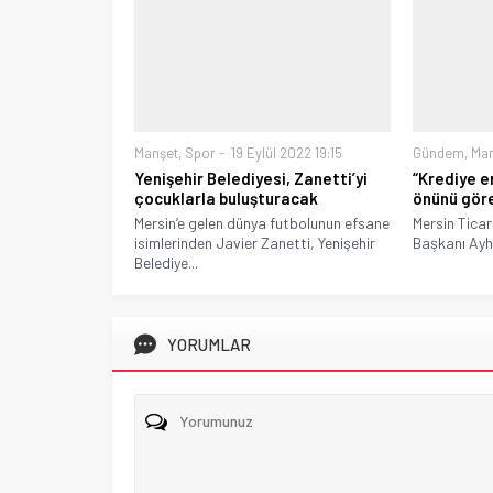
Manşet
,
Spor
19 Eylül 2022 19:15
Gündem
,
Ma
Yenişehir Belediyesi, Zanetti’yi
“Krediye er
çocuklarla buluşturacak
önünü gör
Mersin’e gelen dünya futbolunun efsane
Mersin Tica
isimlerinden Javier Zanetti, Yenişehir
Başkanı Ayha
Belediye...
YORUMLAR