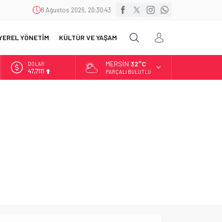
8 Ağustos 2026, 20:30:43
YEREL YÖNETİM
KÜLTÜR VE YAŞAM
MERSIN
32°C
DOLAR
47,7111
PARÇALI BULUTLU
EURO
55,1881
ALTIN
6.660,55
BİST
13.779,39