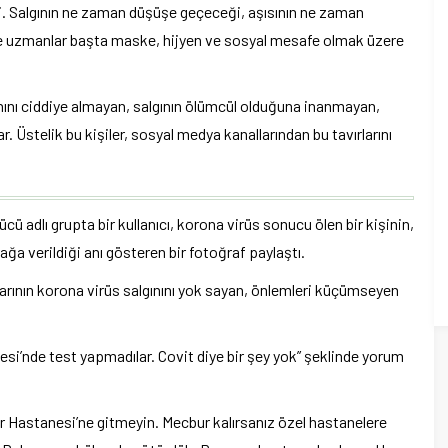
di. Salgının ne zaman düşüşe geçeceği, aşısının ne zaman
le uzmanlar başta maske, hijyen ve sosyal mesafe olmak üzere
nını ciddiye almayan, salgının ölümcül olduğuna inanmayan,
Üstelik bu kişiler, sosyal medya kanallarından bu tavırlarını
cü adlı grupta bir kullanıcı, korona virüs sonucu ölen bir kişinin,
ağa verildiği anı gösteren bir fotoğraf paylaştı.
larının korona virüs salgınını yok sayan, önlemleri küçümseyen
esi’nde test yapmadılar. Covit diye bir şey yok” şeklinde yorum
hir Hastanesi’ne gitmeyin. Mecbur kalırsanız özel hastanelere