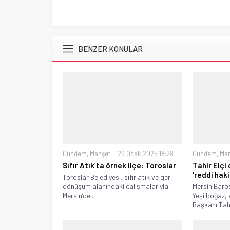
BENZER KONULAR
Gündem
,
Manşet
29 Ocak 2025 18:28
Gündem
,
Ma
Sıfır Atık’ta örnek ilçe: Toroslar
Tahir Elçi
‘reddi hak
Toroslar Belediyesi, sıfır atık ve geri
dönüşüm alanındaki çalışmalarıyla
Mersin Baro
Mersin’de...
Yeşilboğaz, 
Başkanı Tahi