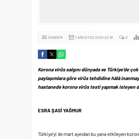
GÜNDEM
7 AĞUSTOS 2020 22:18
0
Korona virüs salgını dünyada ve Türkiye’de çok
paylaşımlara göre virüs tehdidine hâlâ inanmay
hastanede korona virüs testi yapmak isteyen dok
ESRA ŞASİ YAĞMUR
Türkiye’yi de mart ayından bu yana etkileyen koron