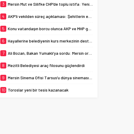
3
Mersin Mut ve Silifke CHP’de toplu istifa: Yeni Parti’ye katıldılar
4
AKP’li vekilden süreç açıklaması: Şehitlerin emanetine sahip çıkıyoruz
5
Konu vatandaşın borcu olunca AKP ve MHP görmezden geldi!
6
Hayallerine belediyenin kurs merkezinin desteğiyle ulaştılar
7
Ali Bozan, Bakan Yumaklı’ya sordu: Mersin orman yangınlarına karşı hazır mı?
8
Mezitli Belediyesi araç filosunu güçlendirdi
9
Mersin Sinema Ofisi Tarsus’u dünya sinemasına açıyor
10
Toroslar yeni bir tesis kazanacak