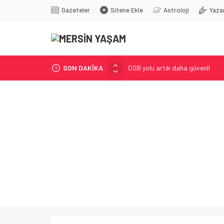
Gazeteler
Sitene Ekle
Astroloji
Yaza
SON DAKİKA
OSB yolu artık daha güvenli
Akdeniz’i feda etmeyin!
AKP’li vekilden süreç açıklaması
Hayallerine belediyenin kurs merk
Ali Bozan, Bakan Yumaklı’ya sord