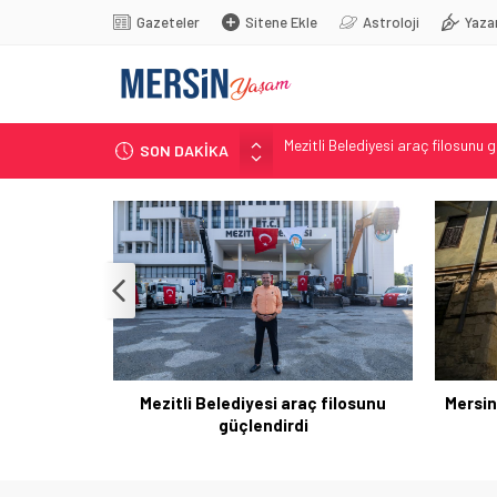
Gazeteler
Sitene Ekle
Astroloji
Yaza
SON DAKİKA
Mersin Sinema Ofisi Tarsus’u dü
Toroslar yeni bir tesis kazanaca
Çocuklar için gözlem etkinliği
Ali Bozan, Bakan Yumaklı’ya sord
Mezitli Belediyesi araç filosunu 
’ya sordu:
Mezitli Belediyesi araç filosunu
Mersin
 karşı hazır
güçlendirdi