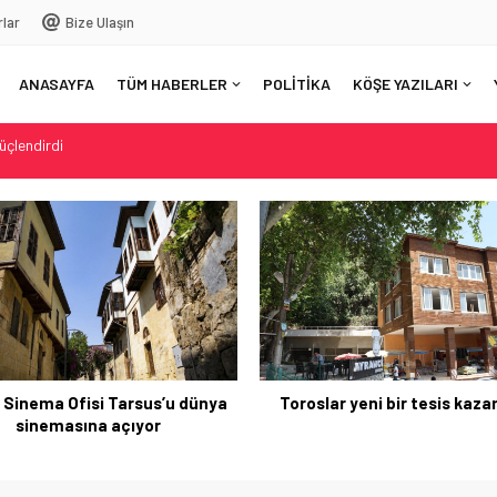
rlar
Bize Ulaşın
ANASAYFA
TÜM HABERLER
POLİTİKA
KÖŞE YAZILARI
nya sinemasına açıyor
k
u: Mersin orman yangınlarına karşı hazır mı?
güçlendirdi
 Sinema Ofisi Tarsus’u dünya
Toroslar yeni bir tesis kaz
sinemasına açıyor