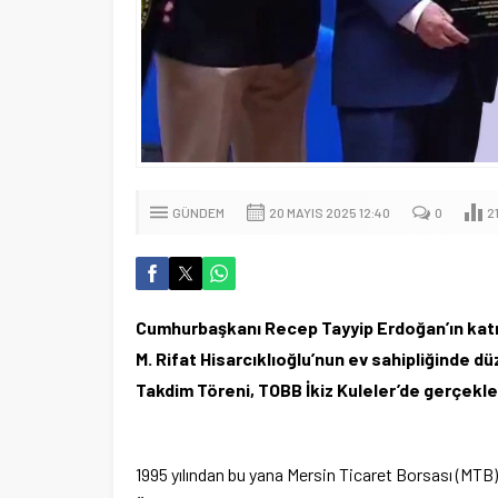
GÜNDEM
20 MAYIS 2025 12:40
0
2
Cumhurbaşkanı Recep Tayyip Erdoğan’ın katılı
M. Rifat Hisarcıklıoğlu’nun ev sahipliğinde d
Takdim Töreni, TOBB İkiz Kuleler’de gerçekleş
1995 yılından bu yana Mersin Ticaret Borsası (MTB