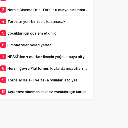
planlarına uygunluğunun
denetlenmesi çağrısında
3
Mersin Sinema Ofisi Tarsus’u dünya sinemasına açıyor
bulundu. ...
4
Toroslar yeni bir tesis kazanacak
5
Çocuklar için gözlem etkinliği
6
Limonatalar belediyeden!
7
MESKİ’den 4 merkez ilçenin yağmur suyu altyapısına güçlü yatırım
8
Mersin Çevre Platformu: Kıyılarda inşaatları durdurdun
9
Toroslar’da akıl ve zeka oyunları atölyesi
10
Açık hava sineması bu kez çocuklar için kuruldu