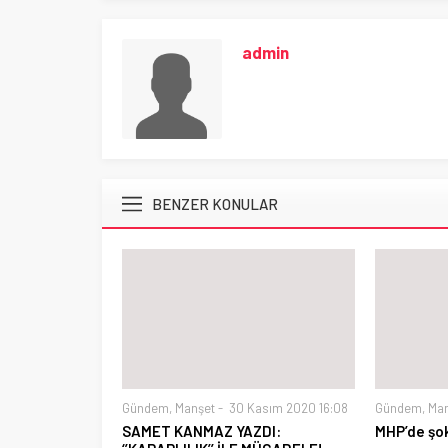
admin
BENZER KONULAR
Gündem
,
Manşet
30 Kasım 2020 16:08
Gündem
,
Ma
SAMET KANMAZ YAZDI:
MHP’de şok