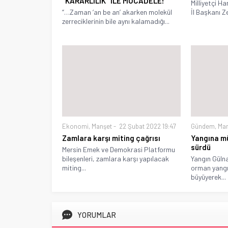
‘’KARARLILIK’’ İLE MÜCADELE!
Milliyetçi H
“…Zaman ‘an be an’ akarken molekül
İl Başkanı Ze
zerreciklerinin bile aynı kalamadığı...
Ekonomi
,
Manşet
22 Şubat 2022 19:47
Gündem
,
Ma
Zamlara karşı miting çağrısı
Yangına m
sürdü
Mersin Emek ve Demokrasi Platformu
bileşenleri, zamlara karşı yapılacak
Yangın Güln
miting...
orman yangı
büyüyerek...
YORUMLAR