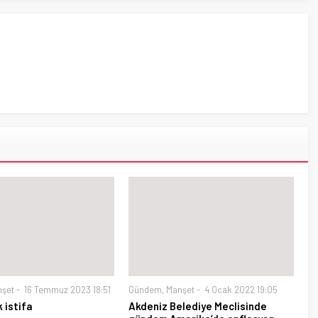
nşet
16 Temmuz 2023 18:51
Gündem
,
Manşet
4 Ocak 2022 19:05
 istifa
Akdeniz Belediye Meclisinde