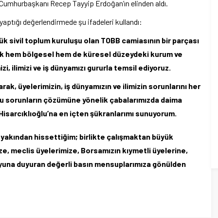
ni Cumhurbaşkanı Recep Tayyip Erdoğan’ın elinden aldı.
aptığı değerlendirmede şu ifadeleri kullandı:
yük sivil toplum kuruluşu olan TOBB camiasının bir parçası
k hem bölgesel hem de küresel düzeydeki kurum ve
i, ilimizi ve iş dünyamızı gururla temsil ediyoruz.
k, üyelerimizin, iş dünyamızın ve ilimizin sorunlarını her
Bu sorunların çözümüne yönelik çabalarımızda daima
isarcıklıoğlu’na en içten şükranlarımı sunuyorum.
 yakından hissettiğim; birlikte çalışmaktan büyük
e, meclis üyelerimize, Borsamızın kıymetli üyelerine,
oyuna duyuran değerli basın mensuplarımıza gönülden