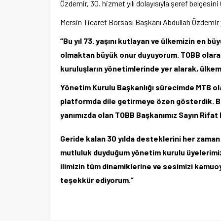
Özdemir, 30. hizmet yılı dolayısıyla şeref belgesi
Mersin Ticaret Borsası Başkanı Abdullah Özdemir y
“Bu yıl 73. yaşını kutlayan ve ülkemizin en bü
olmaktan büyük onur duyuyorum. TOBB olara
kuruluşların yönetimlerinde yer alarak, ülkemiz
Yönetim Kurulu Başkanlığı sürecimde MTB olara
platformda dile getirmeye özen gösterdik. 
yanımızda olan TOBB Başkanımız Sayın Rifat H
Geride kalan 30 yılda desteklerini her zaman
mutluluk duyduğum yönetim kurulu üyelerimiz
ilimizin tüm dinamiklerine ve sesimizi kamu
teşekkür ediyorum.”