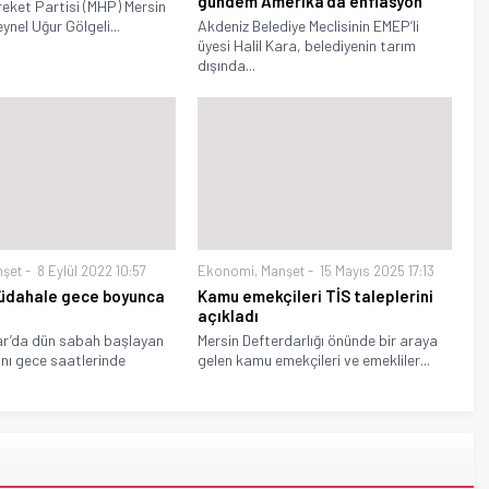
gündem Amerika’da enflasyon
areket Partisi (MHP) Mersin
ynel Uğur Gölgeli...
Akdeniz Belediye Meclisinin EMEP’li
üyesi Halil Kara, belediyenin tarım
dışında...
nşet
8 Eylül 2022 10:57
Ekonomi
,
Manşet
15 Mayıs 2025 17:13
üdahale gece boyunca
Kamu emekçileri TİS taleplerini
açıkladı
ar’da dün sabah başlayan
Mersin Defterdarlığı önünde bir araya
nı gece saatlerinde
gelen kamu emekçileri ve emekliler...